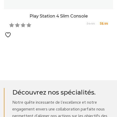
Play Station 4 Slim Console
Le prix init
Le pri
$
9.99
$
8.99
Note
5.00
sur
5
Découvrez nos spécialités.
Notre quête incessante de l'excellence et notre
engagement envers une collaboration parfaite nous
permettent d'aligner nos actions sur les objectifs des